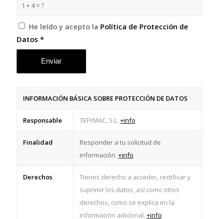
1 + 4 = ?
He leído y acepto la
Política de Protección de
Datos
*
INFORMACIÓN BÁSICA SOBRE PROTECCIÓN DE DATOS
Responsable
TEFYMAC, S.L.
+info
Finalidad
Responder a tu solicitud de
información.
+info
Derechos
Tienes derecho a acceder, rectificar y
suprimir los datos, así como otros
derechos, como se explica en la
información adicional.
+info