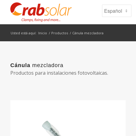
Usted está aquí:
Inicio
/
Productos
/
Cánula mezcladora
Cánula
mezcladora
Productos para instalaciones fotovoltaicas.