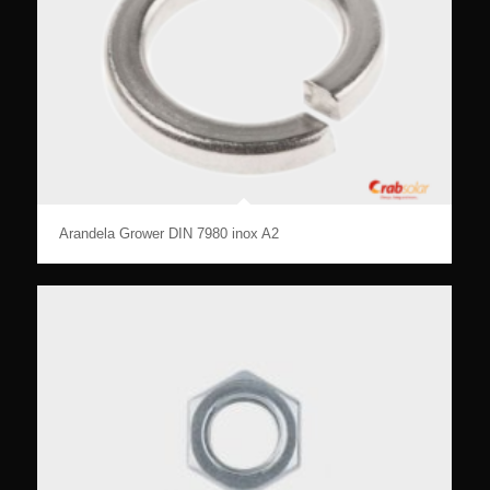
Arandela Grower DIN 7980 inox A2