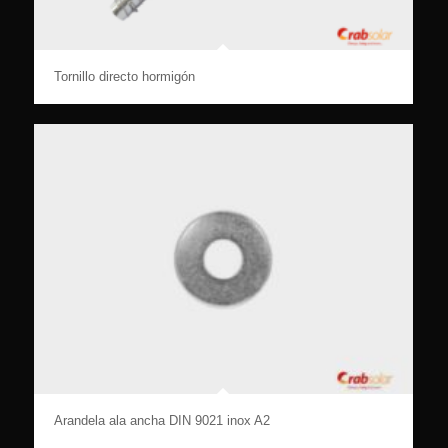
Tornillo directo hormigón
Arandela ala ancha DIN 9021 inox A2