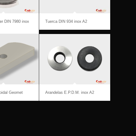
er DIN 7980 inox
Tuerca DIN 934 inox A2
oidal Geomet
Arandelas E.P.D.M. inox A2