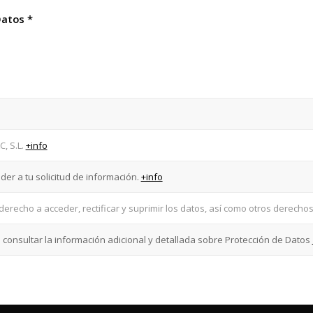
Datos
*
, S.L.
+info
er a tu solicitud de información.
+info
derecho a acceder, rectificar y suprimir los datos, así como otros derechos
consultar la información adicional y detallada sobre Protección de Datos