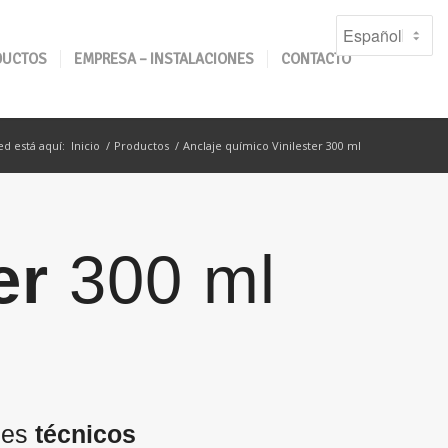
DUCTOS
EMPRESA – INSTALACIONES
CONTACTO
ed está aquí:
Inicio
/
Productos
/
Anclaje químico Vinilester 300 ml
er
300 ml
les
técnicos