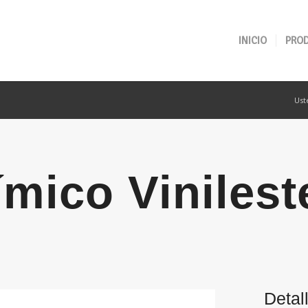
INICIO
PRO
Ust
mico Vinilest
Detal