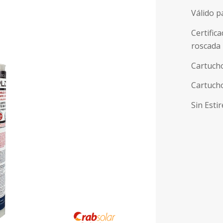
Válido p
Certific
roscada
Cartucho
Cartucho
Sin Esti