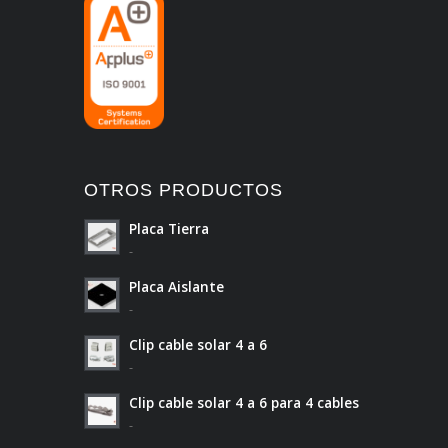
OTROS PRODUCTOS
Placa Tierra
-
Placa Aislante
-
Clip cable solar 4 a 6
-
Clip cable solar 4 a 6 para 4 cables
-