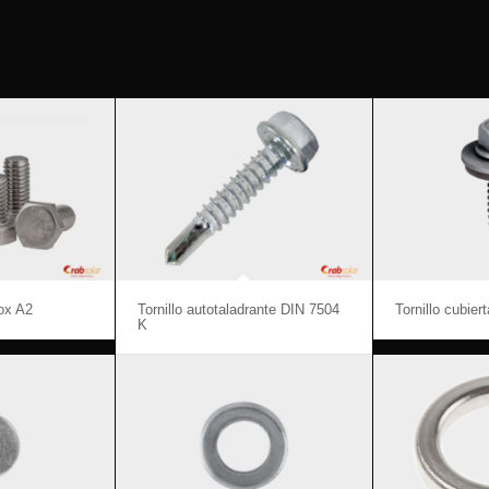
nox A2
Tornillo autotaladrante DIN 7504
Tornillo cubier
K