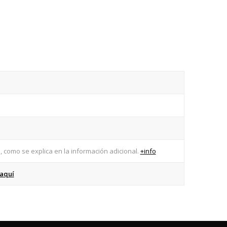
, como se explica en la información adicional.
+info
aquí