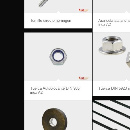
Tornillo directo hormigón
Arandela ala anch
inox A2
Tuerca Autoblocante DIN 985
Tuerca DIN 6923 i
inox A2