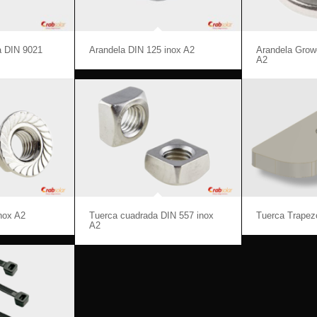
a DIN 9021
Arandela DIN 125 inox A2
Arandela Grow
A2
nox A2
Tuerca cuadrada DIN 557 inox
Tuerca Trapez
A2