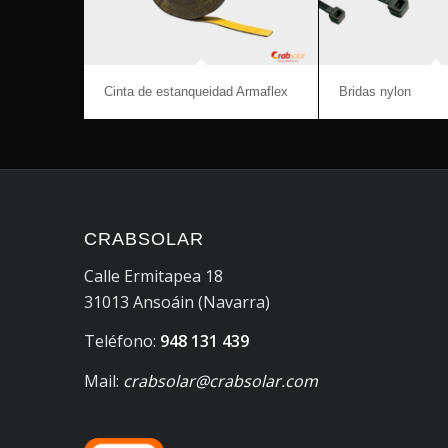
Cinta de estanqueidad Armaflex
Bridas nylon
CRABSOLAR
Calle Ermitapea 18
31013 Ansoáin (Navarra)
Teléfono:
948 131 439
Mail:
crabsolar@crabsolar.com