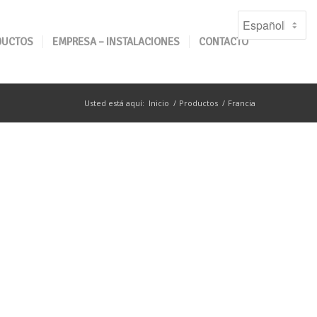
DUCTOS
EMPRESA – INSTALACIONES
CONTACTO
Usted está aquí:
Inicio
/
Productos
/
Francia