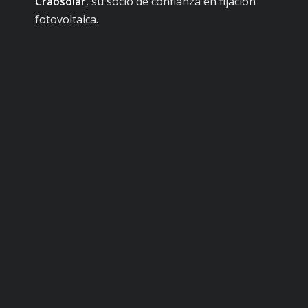
Crabsolar
, su socio de confianza en fijación
fotovoltaica.