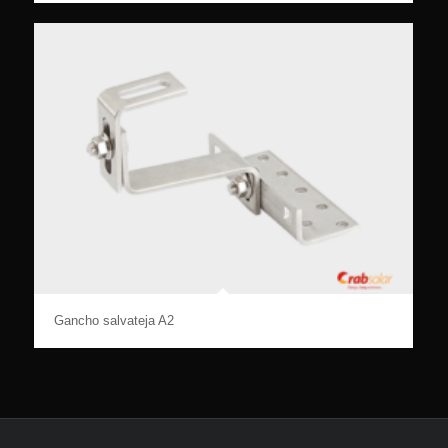
Gancho salvateja A2