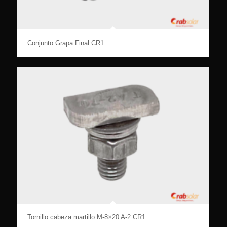
Conjunto Grapa Final CR1
Tornillo cabeza martillo M-8×20 A-2 CR1