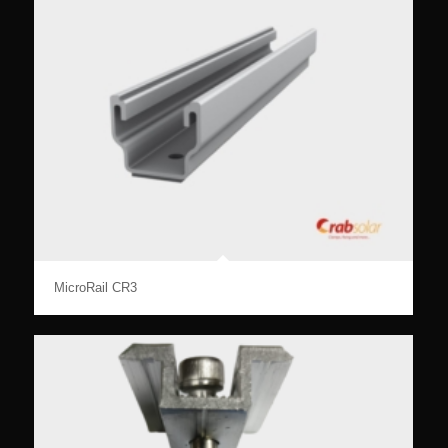
MicroRail CR3