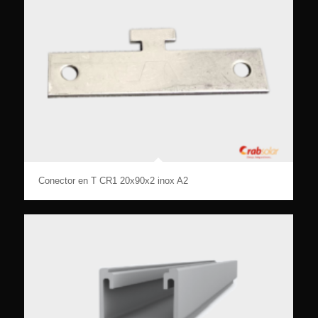
Conector en T CR1 20x90x2 inox A2