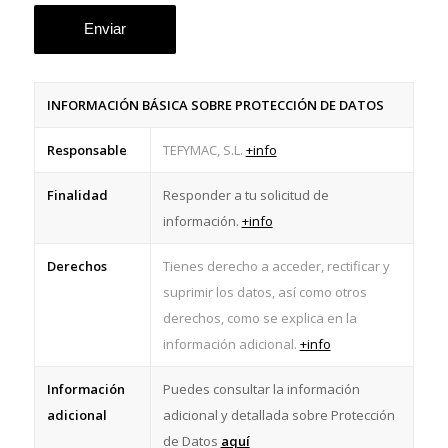
INFORMACIÓN BÁSICA SOBRE PROTECCIÓN DE DATOS
Responsable
TEFYMAC, S.L.
+info
Finalidad
Responder a tu solicitud de
información.
+info
Derechos
Tienes derecho a acceder, rectificar y
suprimir los datos, así como otros
derechos, como se explica en la
información adicional.
+info
Información
Puedes consultar la información
adicional
adicional y detallada sobre Protección
de Datos
aquí