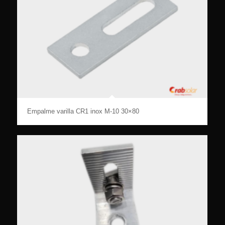
Empalme varilla CR1 inox M-10 30×80