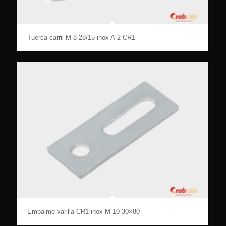
Tuerca carril M-8 28/15 inox A-2 CR1
Empalme varilla CR1 inox M-10 30×80