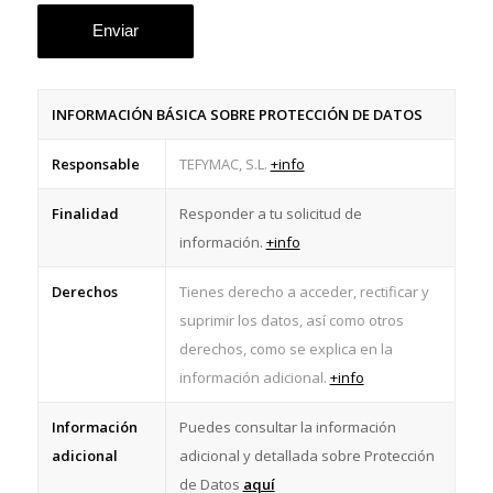
INFORMACIÓN BÁSICA SOBRE PROTECCIÓN DE DATOS
Responsable
TEFYMAC, S.L.
+info
Finalidad
Responder a tu solicitud de
información.
+info
Derechos
Tienes derecho a acceder, rectificar y
suprimir los datos, así como otros
derechos, como se explica en la
información adicional.
+info
Información
Puedes consultar la información
adicional
adicional y detallada sobre Protección
de Datos
aquí